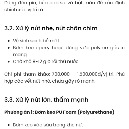
Dùng đèn pin, búa cao su và bột màu để xác định
chính xác vị trí rò.
3.2. Xử lý nứt nhẹ, nứt chân chim
Vệ sinh sạch bề mặt
Bơm keo epoxy hoặc dùng vữa polyme gốc xi
măng
Chờ khô 8-12 giờ rồi thử nước
Chi phí tham khảo: 700.000 – 1.500.000đ/vị trí. Phù
hợp các vết nứt nhỏ, chưa gây rò mạnh.
3.3. Xử lý nứt lớn, thấm mạnh
Phương án 1: Bơm keo PU Foam (Polyurethane)
Bơm keo vào sâu trong khe nứt