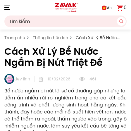
0
VI
Skip to main content
Trang chủ
Thông tin hữu ích
Cách Xử Lý Bể Nước
Ngầm Bị Nứt Triệt Để
Cách Xử Lý Bể Nước
Ngầm Bị Nứt Triệt Để
dev linh
10/02/2026
461
Bể nước ngầm bị nứt là sự cố thường gặp nhưng lại
tiềm ẩn nhiều rủi ro nghiêm trọng cho cả kết cấu
công trình và chất lượng sinh hoạt hằng ngày. Khi
thành, đáy hoặc các mối nối xuất hiện vết rạn, nước
có thể thấm ra ngoài, thấm ngược vào trong, gây ô
nhiễm nguồn nước, làm suy yếu kết cấu bê tông và