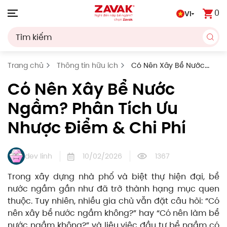
0
VI
Skip to main content
Trang chủ
Thông tin hữu ích
Có Nên Xây Bể Nước
Ngầm? Phân Tích Ưu Nhược Điểm & Chi Phí
Có Nên Xây Bể Nước
Ngầm? Phân Tích Ưu
Nhược Điểm & Chi Phí
dev linh
10/02/2026
1367
Trong xây dựng nhà phố và biệt thự hiện đại, bể
nước ngầm gần như đã trở thành hạng mục quen
thuộc. Tuy nhiên, nhiều gia chủ vẫn đặt câu hỏi: “Có
nên xây bể nước ngầm không?” hay “Có nên làm bể
nước ngầm không?” và liệu việc đầu tư bể ngầm có