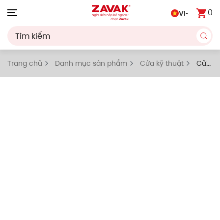
0
VI
Skip to main content
Trang chủ
Danh mục sản phẩm
Cửa kỹ thuật
Cửa
kỹ thuật mở lên mái/Nắp thăm mái