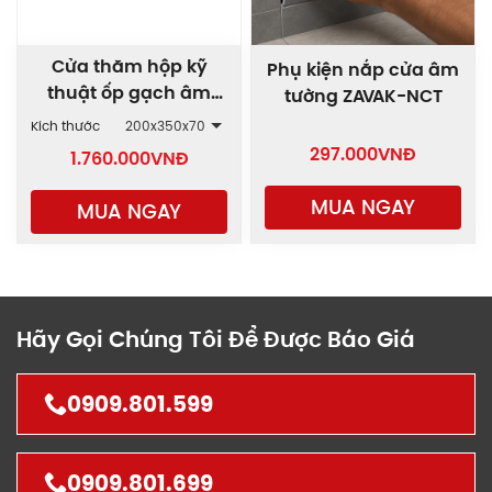
Cửa thăm hộp kỹ
Phụ kiện nắp cửa âm
thuật ốp gạch âm
tường ZAVAK-NCT
tường 2 cánh AWD-
Kích thước
200x350x70
2C
297.000
VNĐ
1.760.000
VNĐ
MUA NGAY
MUA NGAY
Hãy Gọi Chúng Tôi Để Được Báo Giá
0909.801.599
0909.801.699