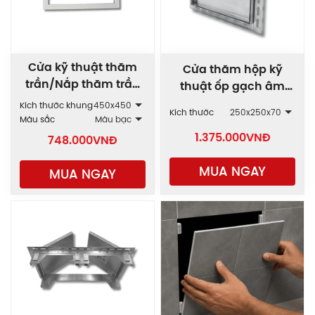
Cửa kỹ thuật thăm
Cửa thăm hộp kỹ
trần/Nắp thăm trần
thuật ốp gạch âm
thạch cao SPG
tường 1 cánh AWD-1C
Kích thước khung
450x450
Kích thước
250x250x70
Màu sắc
Màu bạc
1.375.000
VNĐ
748.000
VNĐ
MUA NGAY
MUA NGAY