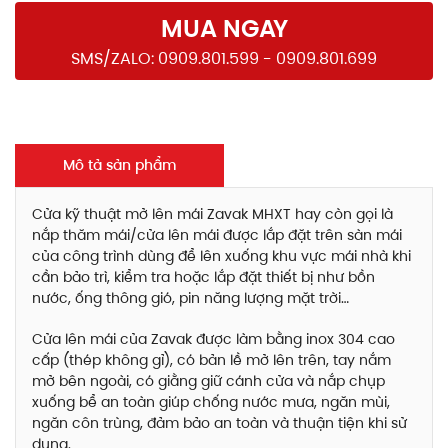
MUA NGAY
SMS/ZALO: 0909.801.599 - 0909.801.699
Mô tả sản phẩm
Cửa kỹ thuật mở lên mái Zavak MHXT hay còn gọi là
nắp thăm mái/cửa lên mái được lắp đặt trên sàn mái
của công trình dùng để lên xuống khu vực mái nhà khi
cần bảo trì, kiểm tra hoặc lắp đặt thiết bị như bồn
nước, ống thông gió, pin năng lượng mặt trời…
Cửa lên mái của Zavak được làm bằng inox 304 cao
cấp (thép không gỉ), có bản lề mở lên trên, tay nắm
mở bên ngoài, có giằng giữ cánh cửa và nắp chụp
xuống bể an toàn giúp chống nước mưa, ngăn mùi,
ngăn côn trùng, đảm bảo an toàn và thuận tiện khi sử
dụng.