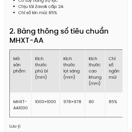
Có tay nâng trợ lực
Chịu tải Zavak cấp: 2A
Chỉ số kín mùi: 85%
2. Bảng thông số tiêu chuẩn
MHXT-AA
Mã
Kích
Kích
Kích
Chỉ
Ch
sản
thước
thước
thước
số
tải
phẩm
phủ bì
lọt sáng
cao
ngăn
cấ
(mm)
(mm)
khung
mùi
(mm)
MHXT-
1000×1000
978×978
80
85%
2A
AA1000
Lưu ý: