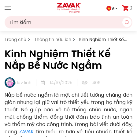
0
VI
Skip to main content
Trang chủ
Thông tin hữu ích
Kinh Nghiệm Thiết Kế
Nắp Bể Nước Ngầm
Kinh Nghiệm Thiết Kế
Nắp Bể Nước Ngầm
dev linh
14/10/2025
409
Nắp bể nước ngầm là một chi tiết tưởng chừng đơn
giản nhưng lại giữ vai trò thiết yếu trong hạ tầng kỹ
thuật. Nó giúp bảo vệ hệ thống chứa nước, ngăn
mùi, chống thấm, đồng thời đảm bảo tính an toàn
và thẩm mỹ cho công trình. Trong bài viết dưới đây,
cùng
ZAVAK
tìm hiểu rõ hơn về tiêu chuẩn thiết kế