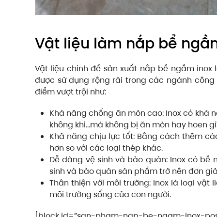
Vật liệu làm nắp bể ngầm
Vật liệu chính để sản xuất nắp bể ngầm inox là
được sử dụng rộng rãi trong các ngành công 
điểm vượt trội như:
Khả năng chống ăn mòn cao: Inox có khả n
không khí…mà không bị ăn mòn hay hoen gỉ
Khả năng chịu lực tốt: Bằng cách thêm cá
hơn so với các loại thép khác.
Dễ dàng vệ sinh và bảo quản: Inox có bề 
sinh và bảo quản sản phẩm trở nên đơn giả
Thân thiện với môi trường: Inox là loại vật
môi trường sống của con người.
[block id=”san-pham-nap-be-ngam-inox-pos