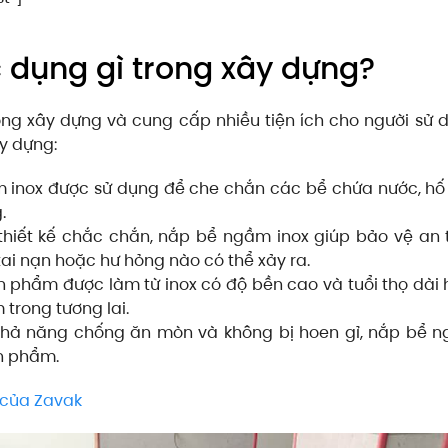
 dụng gì trong xây dựng?
ng xây dựng và cung cấp nhiều tiện ích cho người sử 
y dựng:
 inox được sử dụng để che chắn các bể chứa nước, hố
.
thiết kế chắc chắn, nắp bể ngầm inox giúp bảo vệ an
ai nạn hoặc hư hỏng nào có thể xảy ra.
 phẩm được làm từ inox có độ bền cao và tuổi thọ dài 
 trong tương lai.
 khả năng chống ăn mòn và không bị hoen gỉ, nắp bể 
n phẩm.
 của Zavak