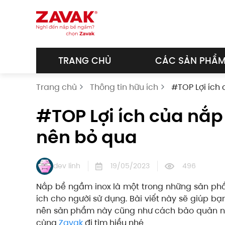
Skip to main content
TRANG CHỦ
CÁC SẢN PHẨ
Trang chủ
Thông tin hữu ích
#TOP Lợi ích
#TOP Lợi ích của nắ
nên bỏ qua
dev linh
19/05/2023
496
Nắp bể ngầm inox là một trong những sản phẩ
ích cho người sử dụng. Bài viết này sẽ giúp b
nên sản phẩm này cũng như cách bảo quản nắ
cùng
Zavak
đi tìm hiểu nhé