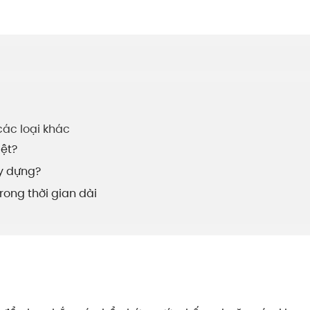
các loại khác
iệt?
y dựng?
ong thời gian dài