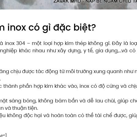
 inox có gì đặc biệt?
 inox 304 – một loại hợp kim thép không gỉ. Đây là loại
nghiệp khác nhau như xây dựng, y tế, gia dụng,…và có
ăng chịu được tác động từ môi trường xung quanh như n
.
c thành phần hợp kim khác vào, inox có độ cứng và chị
mặt sáng bóng, không bám bẩn và dễ lau chùi, giúp ch
n và thuận tiện.
 liệu không độc hại và hoàn toàn có thể tái chế được, gi
t”]