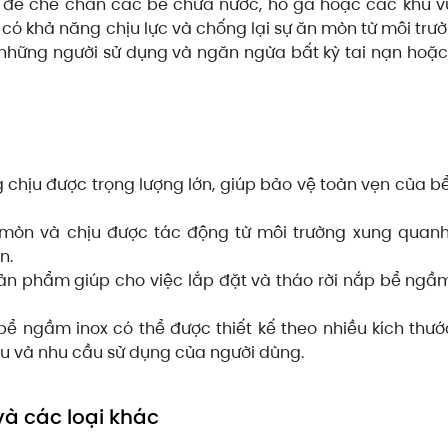
 để che chắn các bể chứa nước, hố ga hoặc các khu 
 có khả năng chịu lực và chống lại sự ăn mòn từ môi trư
 những người sử dụng và ngăn ngừa bất kỳ tai nạn hoặ
g chịu được trọng lượng lớn, giúp bảo vệ toàn vẹn của 
 mòn và chịu được tác động từ môi trường xung quanh
n.
sản phẩm giúp cho việc lắp đặt và tháo rời nắp bể ngầm
ể ngầm inox có thể được thiết kế theo nhiều kích thướ
u và nhu cầu sử dụng của người dùng.
và các loại khác