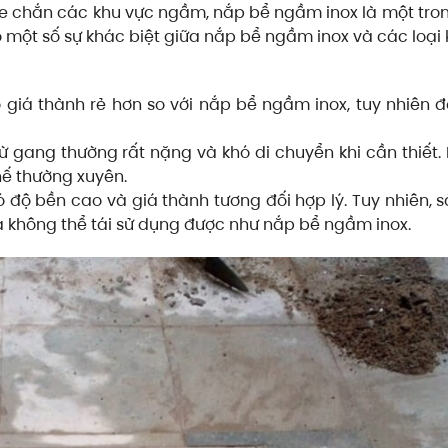
 chắn các khu vực ngầm, nắp bể ngầm inox là một tro
 một số sự khác biệt giữa nắp bể ngầm inox và các loại
iá thành rẻ hơn so với nắp bể ngầm inox, tuy nhiên 
ang thường rất nặng và khó di chuyển khi cần thiết. 
hế thường xuyên.
ộ bền cao và giá thành tương đối hợp lý. Tuy nhiên,
à không thể tái sử dụng được như nắp bể ngầm inox.