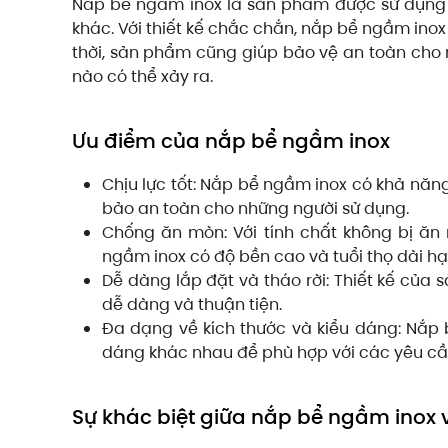
Nắp bể ngầm inox là sản phẩm được sử dụng
khác. Với thiết kế chắc chắn, nắp bể ngầm inox
thời, sản phẩm cũng giúp bảo vệ an toàn cho
nào có thể xảy ra.
Ưu điểm của nắp bể ngầm inox
Chịu lực tốt: Nắp bể ngầm inox có khả năn
bảo an toàn cho những người sử dụng.
Chống ăn mòn: Với tính chất không bị ăn
ngầm inox có độ bền cao và tuổi thọ dài hạ
Dễ dàng lắp đặt và tháo rời: Thiết kế của 
dễ dàng và thuận tiện.
Đa dạng về kích thước và kiểu dáng: Nắp b
dáng khác nhau để phù hợp với các yêu cầ
Sự khác biệt giữa nắp bể ngầm inox 