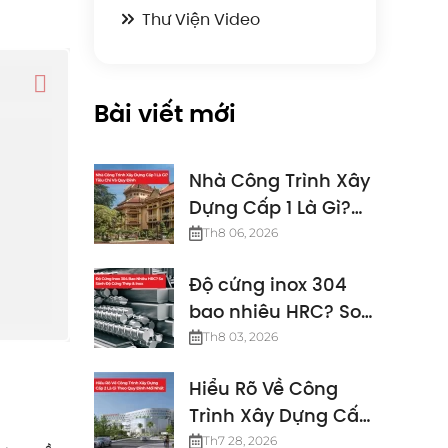
Thư Viện Video
Bài viết mới
Nhà Công Trình Xây
Dựng Cấp 1 Là Gì?
Tiêu Chí Và Quy
Th8 06, 2026
Định
Độ cứng inox 304
bao nhiêu HRC? So
sánh độ cứng thép
Th8 03, 2026
& inox
Hiểu Rõ Về Công
Trình Xây Dựng Cấp
2 Là Gì Theo Quy
Th7 28, 2026