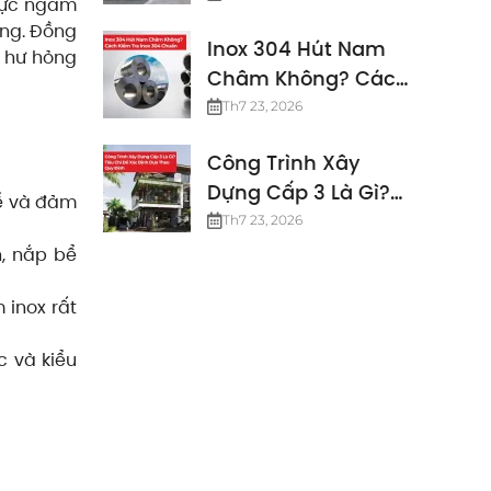
vực ngầm
Định Mới Nhất
ờng. Đồng
Inox 304 Hút Nam
c hư hỏng
Châm Không? Cách
Kiểm Tra Inox 304
Th7 23, 2026
Chuẩn
Công Trình Xây
Dựng Cấp 3 Là Gì?
bể và đảm
Các Tiêu Chuẩn
Th7 23, 2026
Công Trình Cấp 3
, nắp bể
 inox rất
c và kiểu