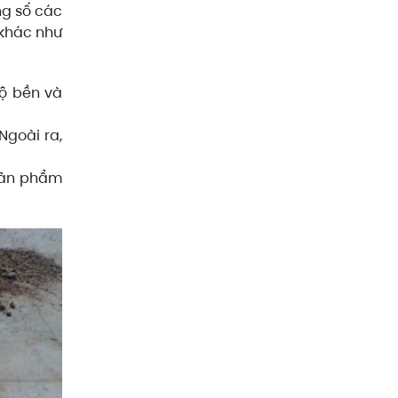
ng số các
 khác như
độ bền và
Ngoài ra,
 sản phẩm