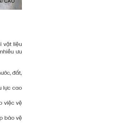
 vật liệu
 nhiều ưu
ước, đất,
u lực cao
o việc vệ
úp bảo vệ