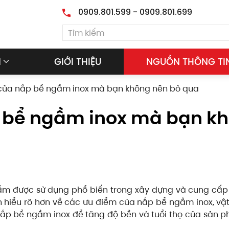
0909.801.599 - 0909.801.699
M
GIỚI THIỆU
NGUỒN THÔNG TI
 của nắp bể ngầm inox mà bạn không nên bỏ qua
p bể ngầm inox mà bạn k
m được sử dụng phổ biến trong xây dựng và cung cấp 
ạn hiểu rõ hơn về các ưu điểm của nắp bể ngầm inox, vật
p bể ngầm inox để tăng độ bền và tuổi thọ của sản p