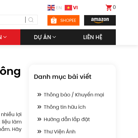
0
VI
EN
SHOPEE
N
DỰ ÁN
LIÊN HỆ
hông
Danh mục bài viết
Thông báo / Khuyến mại
Thông tin hữu ích
nhiều lợi
Hướng dẫn lắp đặt
 liệu làm
hẩm. Hãy
Thư Viện Ảnh