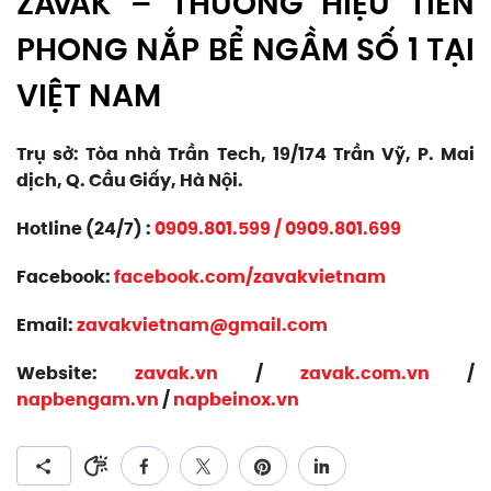
ZAVAK – THƯƠNG HIỆU TIÊN
PHONG NẮP BỂ NGẦM SỐ 1 TẠI
VIỆT NAM
Trụ sở: Tòa nhà Trần Tech, 19/174 Trần Vỹ, P. Mai
dịch, Q. Cầu Giấy, Hà Nội.
Hotline (24/7) :
0909.801.599
/
0909.801.699
Facebook:
facebook.com/zavakvietnam
Email:
zavakvietnam@gmail.com
Website:
zavak.vn
/
zavak.com.vn
/
napbengam.vn
/
napbeinox.vn