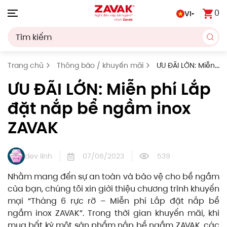
0
VI
Skip to main content
Trang chủ
Thông báo / khuyến mãi
ƯU ĐÃI LỚN: Miễn
phí Lắp đặt nắp bể ngầm inox ZAVAK
ƯU ĐÃI LỚN: Miễn phí Lắp
đặt nắp bể ngầm inox
ZAVAK
dev linh
07/06/2023
539
Nhằm mang đến sự an toàn và bảo vệ cho bể ngầm
của bạn, chúng tôi xin giới thiệu chương trình khuyến
mại “Tháng 6 rực rỡ – Miễn phí Lắp đặt nắp bể
ngầm inox ZAVAK”. Trong thời gian khuyến mãi, khi
mua bất kỳ một sản phẩm nắp bể ngầm ZAVAK, các