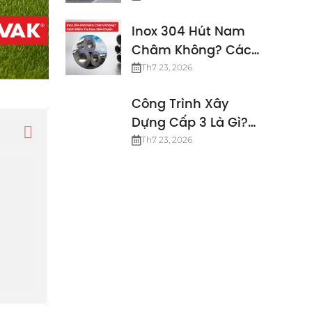
Định Mới Nhất
Inox 304 Hút Nam
Châm Không? Cách
Kiểm Tra Inox 304
Th7 23, 2026
Chuẩn
Công Trình Xây
Dựng Cấp 3 Là Gì?
Các Tiêu Chuẩn
Th7 23, 2026
Công Trình Cấp 3