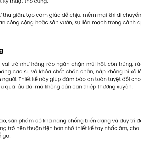
t kỹ thuật thô cứng.
 thư giãn, tạo cảm giác dễ chịu, mềm mại khi di chuyể
ian công cộng hoặc sân vườn, sự liền mạch trong cảnh 
ng
 vai trò như hàng rào ngăn chặn mùi hôi, côn trùng, rá
ăng cao su và khóa chốt chắc chắn, nắp không bị xô 
 người. Thiết kế này giúp đảm bảo an toàn tuyệt đối cho
ệu quả lâu dài mà không cần can thiệp thường xuyên.
cao, sản phẩm có khả năng chống biến dạng và duy trì đ
cũng trở nên thuận tiện hơn nhờ thiết kế tay nhấc âm, ch
ố ga.