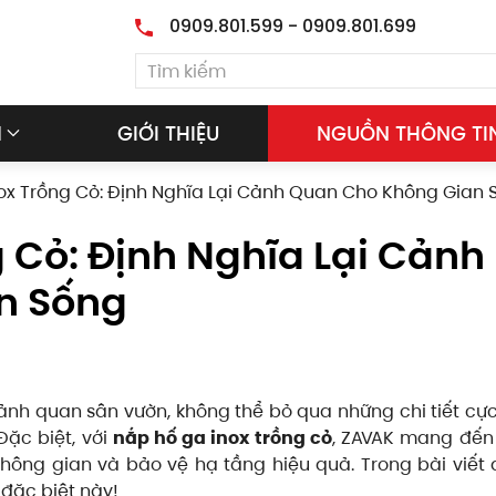
0909.801.599 - 0909.801.699
M
GIỚI THIỆU
NGUỒN THÔNG TI
ox Trồng Cỏ: Định Nghĩa Lại Cảnh Quan Cho Không Gian 
 Cỏ: Định Nghĩa Lại Cảnh
n Sống
ảnh quan sân vườn, không thể bỏ qua những chi tiết cự
Đặc biệt, với
nắp hố ga inox trồng cỏ
, ZAVAK mang đến
hông gian và bảo vệ hạ tầng hiệu quả. Trong bài viết 
 đặc biệt này!