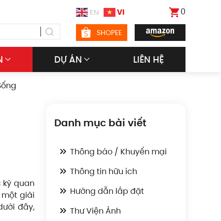
0
VI
EN
SHOPEE
N
DỰ ÁN
LIÊN HỆ
Sống
Danh mục bài viết
Thông báo / Khuyến mại
Thông tin hữu ích
c kỳ quan
Hướng dẫn lắp đặt
 một giải
dưới đây,
Thư Viện Ảnh