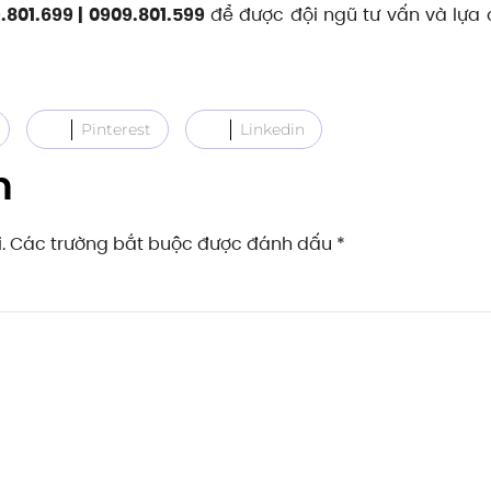
801.699 | 0909.801.599
để được đội ngũ tư vấn và lựa
Pinterest
Linkedin
n
ai. Các trường bắt buộc được đánh dấu
*