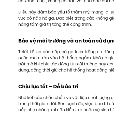
cỏ xanh mượt, không có dấu vết của các chi tiế
Điều này đảm bảo yếu tố thẩm mỹ, mang lại sự
vực có nắp hố ga. Đặc biệt trong các không g
nâng tầm giá trị tổng thể công trình.
Bảo vệ môi trường và an toàn sử dụ
Thiết kế kín của nắp hố ga inox trồng cỏ đóng
nước mưa tràn vào hệ thống ngầm. Nhờ có gio
bật mở khi chịu tác động từ môi trường hay con
dụng, đồng thời giữ cho hệ thống hoạt động hi
Chịu lực tốt – Dễ bảo trì
Nhờ kết cấu chắc chắn và vật liệu chất lượng 
trong thời gian dài. Bên cạnh đó, việc bảo trì 
nắp nhẹ nhàng khi cần kiểm tra hoặc vệ sinh h