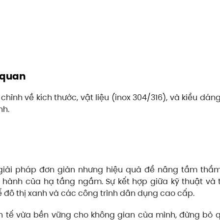
 quan
 chỉnh về kích thước, vật liệu (inox 304/316), và kiểu dá
nh.
 giải pháp đơn giản nhưng hiệu quả để nâng tầm thẩ
hành của hạ tầng ngầm. Sự kết hợp giữa kỹ thuật và
ế đô thị xanh và các công trình dân dụng cao cấp.
nh tế vừa bền vững cho không gian của mình, đừng bỏ 