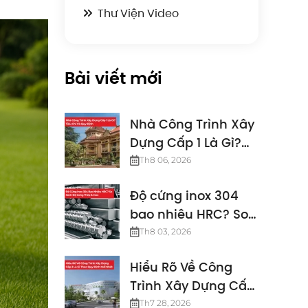
Thư Viện Video
Bài viết mới
Nhà Công Trình Xây
Dựng Cấp 1 Là Gì?
Tiêu Chí Và Quy
Th8 06, 2026
Định
Độ cứng inox 304
bao nhiêu HRC? So
sánh độ cứng thép
Th8 03, 2026
& inox
Hiểu Rõ Về Công
Trình Xây Dựng Cấp
2 Là Gì Theo Quy
Th7 28, 2026