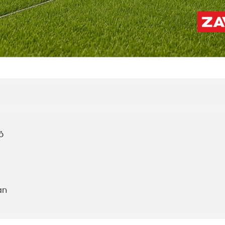
ỏ
uan