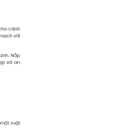
 cho cảnh
 mạch với
uanh. Nắp
ẹp và an
y một mặt