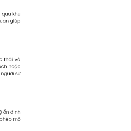
n qua khu
quan giúp
c thải và
lệch hoặc
 người sử
ộ ổn định
o phép mở