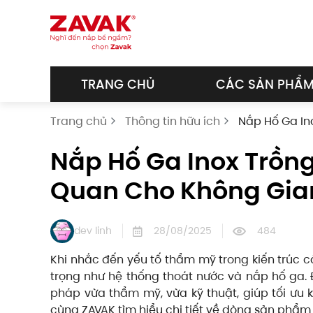
Skip to main content
TRANG CHỦ
CÁC SẢN PHẨ
Trang chủ
Thông tin hữu ích
Nắp Hố Ga In
Nắp Hố Ga Inox Trồng
Quan Cho Không Gia
dev linh
28/08/2025
484
Khi nhắc đến yếu tố thẩm mỹ trong kiến trúc c
trọng như hệ thống thoát nước và nắp hố ga. 
pháp vừa thẩm mỹ, vừa kỹ thuật, giúp tối ưu k
cùng ZAVAK tìm hiểu chi tiết về dòng sản phẩm