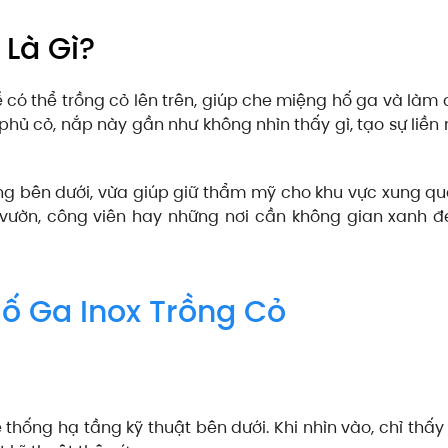
Là Gì?
ể có thể trồng cỏ lên trên, giúp che miệng hố ga và làm
phủ cỏ, nắp này gần như không nhìn thấy gì, tạo sự liền
ng bên dưới, vừa giúp giữ thẩm mỹ cho khu vực xung q
 vườn, công viên hay những nơi cần không gian xanh đ
ố Ga Inox Trồng Cỏ
 thống hạ tầng kỹ thuật bên dưới. Khi nhìn vào, chỉ thấ