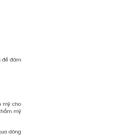
ng để đảm
m mỹ cho
 thẩm mỹ
qua dòng