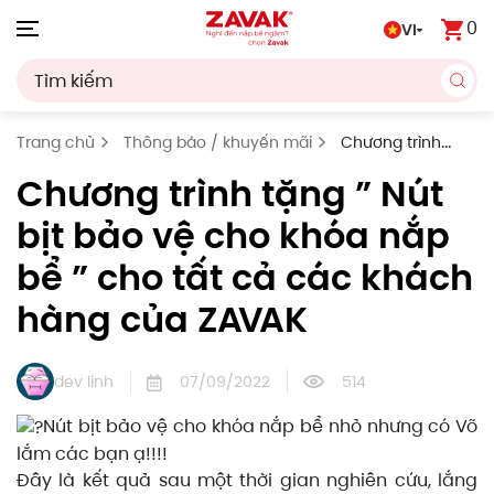
0
VI
Skip to main content
Trang chủ
Thông báo / khuyến mãi
Chương trình
tặng ” Nút bịt bảo vệ cho khóa nắp bể ” cho tất cả các
Chương trình tặng ” Nút
khách hàng của ZAVAK
bịt bảo vệ cho khóa nắp
bể ” cho tất cả các khách
hàng của ZAVAK
dev linh
07/09/2022
514
Nút bịt bảo vệ cho khóa nắp bể
nhỏ nhưng có Võ
lắm các bạn ạ!!!!
Đây là kết quả sau một thời gian nghiên cứu, lắng