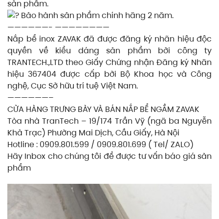
sản phẩm.
Bảo hành sản phẩm chính hãng 2 năm.
——————- ————————
Nắp bể inox ZAVAK đã được đăng ký nhãn hiệu độc
quyền về kiểu dáng sản phẩm bởi công ty
TRANTECH.,LTD theo Giấy Chứng nhận Đăng ký Nhãn
hiệu 367404 được cấp bởi Bộ Khoa học và Công
nghệ, Cục Sở hữu trí tuệ Việt Nam.
——————–
CỬA HÀNG TRƯNG BÀY VÀ BÁN NẮP BỂ NGẦM ZAVAK
Tòa nhà TranTech – 19/174 Trần Vỹ (ngã ba Nguyễn
Khả Trạc) Phường Mai Dịch, Cầu Giấy, Hà Nội
Hotline : 0909.801.599 / 0909.801.699 ( Tel/ ZALO)
Hãy Inbox cho chúng tôi để được tư vấn báo giá sản
phẩm