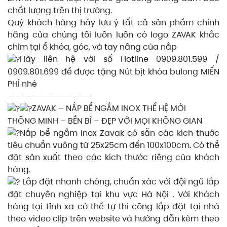
chất lượng trên thị trường.
Quý khách hàng hãy lưu ý tất cả sản phẩm chính
hãng của chúng tôi luôn luôn có logo ZAVAK khắc
chìm tại ổ khóa, góc, và tay nâng của nắp
Hãy liên hệ với số Hotline 0909.801.599 /
0909.801.699 để được tặng Nút bịt khóa bulong MIẾN
PHÍ nhé
———————————–
ZAVAK – NẮP BỂ NGẦM INOX THẾ HỆ MỚI
THÔNG MINH – BỀN BỈ – ĐẸP VỚI MỌI KHÔNG GIAN
Nắp bể ngầm inox Zavak có sẵn các kích thước
tiêu chuẩn vuông từ 25x25cm đến 100x100cm. Có thể
đặt sản xuất theo các kích thước riêng của khách
hàng.
Lắp đặt nhanh chóng, chuẩn xác với đội ngũ lắp
đặt chuyên nghiệp tại khu vực Hà Nội . Với Khách
hàng tại tỉnh xa có thể tự thi công lắp đặt tại nhà
theo video clip trên website và hướng dẫn kèm theo