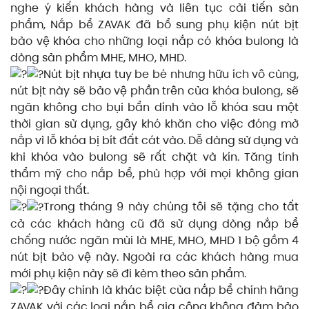
nghe ý kiến khách hàng và liên tục cải tiến sản
phẩm, Nắp bể ZAVAK đã bổ sung phụ kiện nút bịt
bảo vệ khóa cho những loại nắp có khóa bulong là
dòng sản phẩm MHE, MHO, MHD.
Nút bịt nhựa tuy be bé nhưng hữu ích vô cùng,
nút bịt này sẽ bảo vệ phần trên của khóa bulong, sẽ
ngăn không cho bụi bẩn dính vào lỗ khóa sau một
thời gian sử dụng, gây khó khăn cho việc đóng mở
nắp vì lỗ khóa bị bít đất cát vào. Dễ dàng sử dụng và
khi khóa vào bulong sẽ rất chặt và kín. Tăng tính
thẩm mỹ cho nắp bể, phù hợp với mọi không gian
nội ngoại thất.
Trong tháng 9 này chúng tôi sẽ tặng cho tất
cả các khách hàng cũ đã sử dụng dòng nắp bể
chống nước ngăn mùi là MHE, MHO, MHD 1 bộ gồm 4
nút bịt bảo vệ này. Ngoài ra các khách hàng mua
mới phụ kiện này sẽ đi kèm theo sản phẩm.
Đây chính là khác biệt của nắp bể chính hãng
ZAVAK với các loại nắp bể gia công không đảm bảo