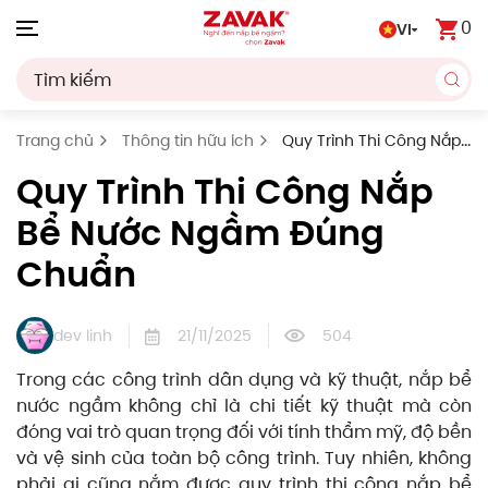
0
VI
Skip to main content
Trang chủ
Thông tin hữu ích
Quy Trình Thi Công Nắp
Bể Nước Ngầm Đúng Chuẩn
Quy Trình Thi Công Nắp
Bể Nước Ngầm Đúng
Chuẩn
dev linh
21/11/2025
504
Trong các công trình dân dụng và kỹ thuật, nắp bể
nước ngầm không chỉ là chi tiết kỹ thuật mà còn
đóng vai trò quan trọng đối với tính thẩm mỹ, độ bền
và vệ sinh của toàn bộ công trình. Tuy nhiên, không
phải ai cũng nắm được quy trình thi công nắp bể