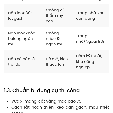
Chống gỉ,
Nắp inox 304
Trong nhà, khu
thẩm mỹ
lát gạch
dân dụng
cao
Nắp inox khóa
Chống
Trong
bulong ngăn
nước &
nhà/Ngoài trời
mùi
ngăn mùi
Hầm kỹ thuật,
Nắp có bản lề
Dễ mở, kích
khu công
trợ lực
thước lớn
nghiệp
1.3. Chuẩn bị dụng cụ thi công
Vữa xi măng, cát vàng mác cao 75
Gạch lát hoàn thiện, keo dán gạch, màu miết