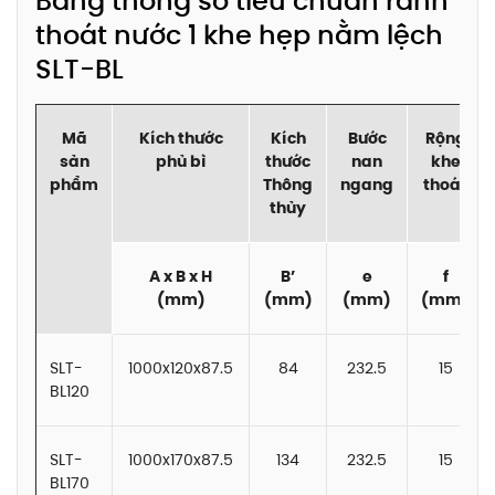
Bảng thông số tiêu chuẩn rãnh
thoát nước 1 khe hẹp nằm lệch
SLT-BL
Mã
Kích thước
Kích
Bước
Rộng
sản
phủ bì
thước
nan
khe
phẩm
Thông
ngang
thoát
thủy
A x B x H
B’
e
f
(mm)
(mm)
(mm)
(mm)
SLT-
1000x120x87.5
84
232.5
15
BL120
SLT-
1000x170x87.5
134
232.5
15
BL170