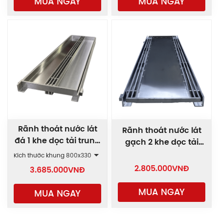
MUA NGAY
MUA NGAY
Rãnh thoát nước lát
Rãnh thoát nước lát
đá 1 khe dọc tải trung
gạch 2 khe dọc tải
bình AAP1
trung bình GRT-AAP2
Kích thước khung
800x330
2.805.000
VNĐ
3.685.000
VNĐ
MUA NGAY
MUA NGAY