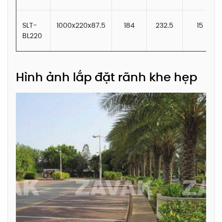
SLT-
1000x220x87.5
184
232.5
15
BL220
Hình ảnh lắp đặt rãnh khe hẹp