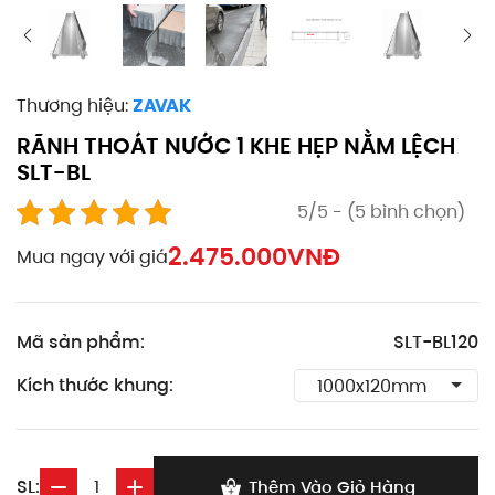
Thương hiệu:
ZAVAK
RÃNH THOÁT NƯỚC 1 KHE HẸP NẰM LỆCH
SLT-BL
5/5 - (5 bình chọn)
2.475.000
VNĐ
Mua ngay với giá
Mã sản phẩm:
SLT-BL120
Kích thước khung:
SL:
Thêm Vào Giỏ Hàng