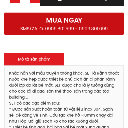
MUA NGAY
SMS/ZALO: 0909.801.599 - 0909.801.699
Mô tả sản phẩm
Khác hẳn với mẫu truyền thống khác, SLT là Rãnh thoát
nước khe hẹp được thiết kế chủ đích ẩn đi phần rãnh
dưới lớp đá lát bề mặt. SLT được cho là lý tưởng dùng
cho các lối đi dạo, sân thể thao, sân trong các tòa
building,…
SLT có các đặc điểm sau:
* Được sản xuất hoàn toàn từ vật liệu inox 304. Sạch
sẽ, dễ dàng vệ sinh. Cấu tạo khe hở ~10mm chạy dài
như 1 lớp lưới giữ sạch ko cho rác xuống dưới.
* Thiết kế tinh gọn, hài hòa với bề mặt xung quanh,