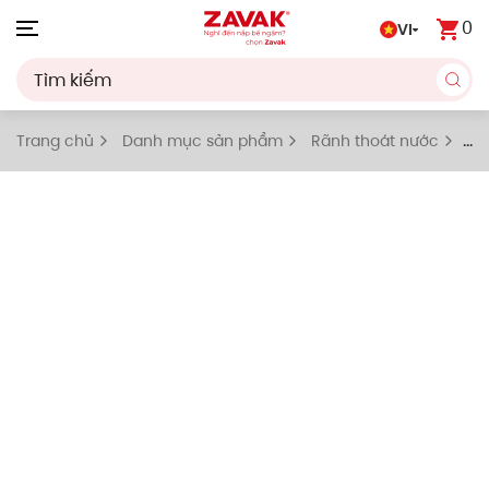
0
VI
Skip to main content
Trang chủ
Danh mục sản phẩm
Rãnh thoát nước
Rãnh thoát nước 1 khe hẹp nằm lệch