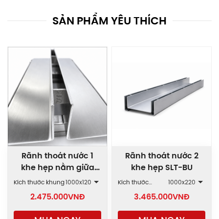
SẢN PHẨM YÊU THÍCH
Rãnh thoát nước 1
Rãnh thoát nước 2
khe hẹp nằm giữa
khe hẹp SLT-BU
SLT-BT
Kích thước khung
1000x120
Kích thước
1000x220
khung
2.475.000
VNĐ
3.465.000
VNĐ