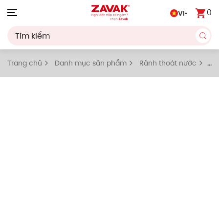
0
VI
Skip to main content
Trang chủ
Danh mục sản phẩm
Rãnh thoát nước
Rãnh thoát nước 1 khe hẹp nằm lệch