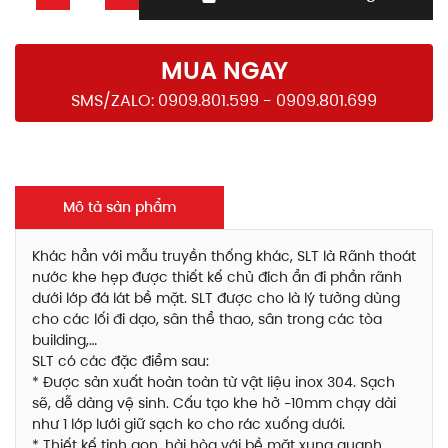
MUA NGAY
SMS/ZALO: 0909.801.599 - 0909.801.699
Mô tả sản phẩm
Khác hẳn với mẫu truyền thống khác, SLT là Rãnh thoát
nước khe hẹp được thiết kế chủ đích ẩn đi phần rãnh
dưới lớp đá lát bề mặt. SLT được cho là lý tưởng dùng
cho các lối đi dạo, sân thể thao, sân trong các tòa
building,…
SLT có các đặc điểm sau:
* Được sản xuất hoàn toàn từ vật liệu inox 304. Sạch
sẽ, dễ dàng vệ sinh. Cấu tạo khe hở ~10mm chạy dài
như 1 lớp lưới giữ sạch ko cho rác xuống dưới.
* Thiết kế tinh gọn, hài hòa với bề mặt xung quanh,