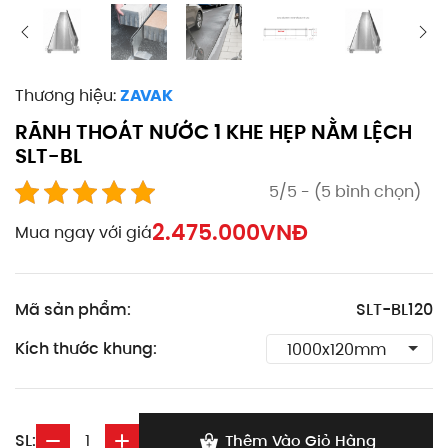
Thương hiệu:
ZAVAK
RÃNH THOÁT NƯỚC 1 KHE HẸP NẰM LỆCH
SLT-BL
5/5 - (5 bình chọn)
2.475.000
VNĐ
Mua ngay với giá
Mã sản phẩm:
SLT-BL120
Kích thước khung:
SL:
Thêm Vào Giỏ Hàng