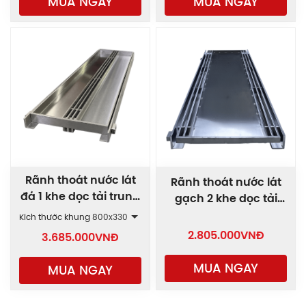
MUA NGAY
MUA NGAY
Rãnh thoát nước lát
Rãnh thoát nước lát
đá 1 khe dọc tải trung
gạch 2 khe dọc tải
bình AAP1
trung bình GRT-AAP2
Kích thước khung
800x330
2.805.000
VNĐ
3.685.000
VNĐ
MUA NGAY
MUA NGAY