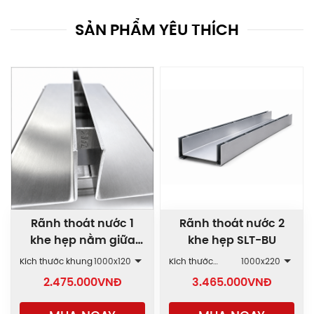
SẢN PHẨM YÊU THÍCH
Rãnh thoát nước 1
Rãnh thoát nước 2
khe hẹp nằm giữa
khe hẹp SLT-BU
SLT-BT
Kích thước khung
1000x120
Kích thước
1000x220
khung
2.475.000
VNĐ
3.465.000
VNĐ