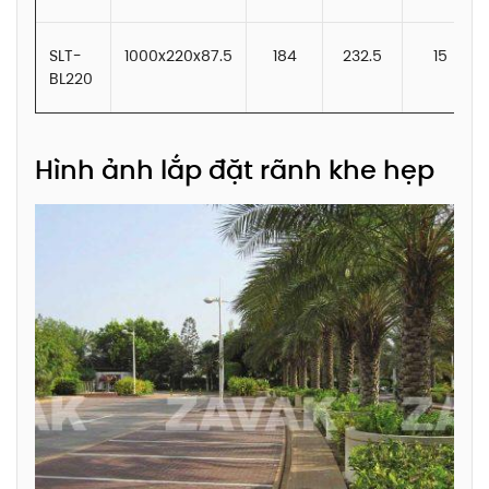
SLT-
1000x220x87.5
184
232.5
15
BL220
Hình ảnh lắp đặt rãnh khe hẹp