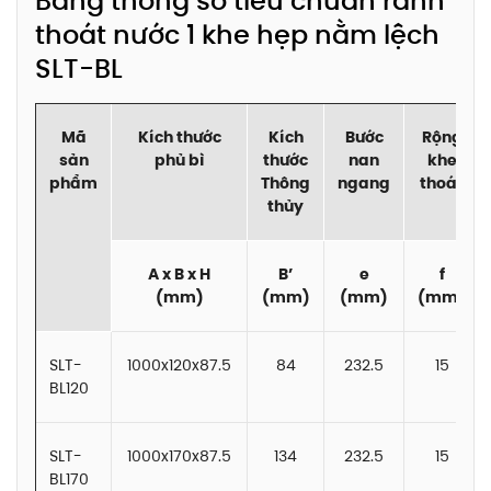
Bảng thông số tiêu chuẩn rãnh
thoát nước 1 khe hẹp nằm lệch
SLT-BL
Mã
Kích thước
Kích
Bước
Rộng
sản
phủ bì
thước
nan
khe
phẩm
Thông
ngang
thoát
thủy
A x B x H
B’
e
f
(mm)
(mm)
(mm)
(mm)
SLT-
1000x120x87.5
84
232.5
15
BL120
SLT-
1000x170x87.5
134
232.5
15
BL170