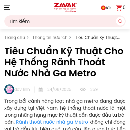
0
VI
Skip to main content
Trang chủ
Thông tin hữu ích
Tiêu Chuẩn Kỹ Thuật
Cho Hệ Thống Rãnh Thoát Nước Nhà Ga Metro
Tiêu Chuẩn Kỹ Thuật Cho
Hệ Thống Rãnh Thoát
Nước Nhà Ga Metro
dev linh
24/08/2025
359
Trong bối cảnh hàng loạt nhà ga metro đang được
xây dựng tại Việt Nam, hệ thống thoát nước là một
trong những hạng mục kỹ thuật cần được đầu tư bài
bản.
Rãnh thoát nước nhà ga Metro
không chỉ đóng
vai trò dẫn lưu hiệu quả, mà còn liên quan trực tiếp