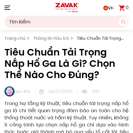
0
VI
Skip to main content
Trang chủ
Thông tin hữu ích
Tiêu Chuẩn Tải Trọng
Nắp Hố Ga Là Gì? Chọn Thế Nào Cho Đúng?
Tiêu Chuẩn Tải Trọng
Nắp Hố Ga Là Gì? Chọn
Thế Nào Cho Đúng?
dev linh
24/07/2025
2131
Trong hạ tầng kỹ thuật, tiêu chuẩn tải trọng nắp hố
ga là chi tiết quan trọng đảm bảo an toàn cho hệ
thống thoát nước và hầm kỹ thuật. Tuy nhiên, không
ít công trình lựa chọn nắp hố ga chỉ dựa vào hình
thức hoặc giá thành mà bỏ qua yếu tố cốt lõi: tiêu