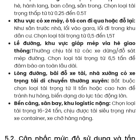
hè, hành lang, ban công, sân trong. Chọn loại tải
trọng thấp từ từ 0.25 đến 0.5T
Khu vực có xe máy, ô tô con đi qua hoặc đỗ lại:
Như sân trước nhà, lối vào gara, lối đi trong khu
dân cư. Chọn loại tải trọng từ 0,5 đến 1,5T
Lề đường, khu vực giáp mép vỉa hè giao
thông:
Thường chịu tải từ các xe dừng/đỗ sát
mép đường. Chọn loại tải trọng từ 6,5 tấn để
đảm bảo an toàn lâu dài.
Lòng đường, bãi đỗ xe tải, nhà xưởng có xe
trọng tải di chuyển thường xuyên:
Bắt buộc
chọn loại tải trọng từ 11 tấn hoặc cao hơn để
tránh hư hỏng, biến dạng do lực tác động lớn.
Bến cảng, sân bay, khu logistic nặng:
Chọn loại
tải trọng 16-24 tấn, chịu được tải siêu trọng như
xe container, xe chở hàng nặng.
5.2. Cân nhắc mức độ sử dụng và tần