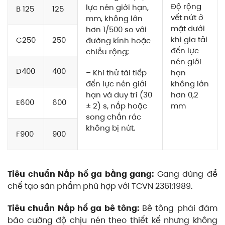
Độ rộng
lực nén giới hạn,
B 125
125
vết nứt ở
mm, không lớn
mặt dưới
hơn 1/500 so với
khi gia tải
C250
250
đường kính hoặc
đến lực
chiều rộng;
nén giới
D400
400
– Khi thử tài tiếp
hạn
đến lực nén giới
không lớn
hạn và duy trì (30
hơn 0,2
E600
600
± 2) s, nắp hoặc
mm
song chắn rác
không bị nứt.
F900
900
Tiêu chuẩn Nắp hố ga bằng gang:
Gang dùng để
chế tạo sản phẩm phù hợp với TCVN 2361:1989.
Tiêu chuẩn Nắp hố ga bê tông:
Bê tông phải đảm
bảo cường độ chịu nén theo thiết kế nhưng không