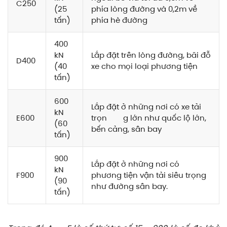
C250
(25
phía lòng đường và 0,2m về
tấn)
phía hè đường
400
kN
Lắp đặt trên lòng đường, bãi đỗ
D400
(40
xe cho mọi loại phương tiện
tấn)
600
Lắp đặt ở những nơi có xe tải
kN
E600
trọn g lớn như quốc lộ lớn,
(60
bến cảng, sân bay
tấn)
900
Lắp đặt ở những nơi có
kN
F900
phương tiện vận tải siêu trọng
(90
như đường sân bay.
tấn)