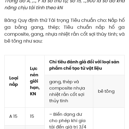
Trong đó A, ,…, F là số thứ tự; số 15, …,900 là số đo khả
năng chịu tải tính theo kN
Bảng Quy định thử Tải trọng Tiêu chuẩn cho: Nắp hố
ga bằng gang, thép; Tiêu chuẩn nắp hố ga
composite, gang, nhựa nhiệt rắn cốt sợi thủy tinh; và
bê tông như sau:
Chỉ tiêu đánh giá đối với loại sản
phẩm chế tạo từ vật liệu
Lực
nén
Loại
giới
gang, thép và
nắp
hạn,
composite nhựa
bê tông
KN
nhiệt rắn cốt sợi
thủy tinh
– Biến dạng dư
A 15
15
cho phép khi gia
tải đến giá trị 3/4