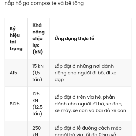
nắp hố ga composite và bê tông
Khả
Ký
năng
hiệu
chịu
Ứng dụng thực tế
tải
lực
trọng
(kN)
15 kN
Lắp đặt ở những nơi dành
A15
(1,5
riêng cho người đi bộ, đi xe
tấn)
đạp
125
Lắp đặt ở trên vỉa hè, phần
kN
B125
dành cho người đi bộ, xe đạp,
(12,5
xe máy, xe con và bãi đỗ xe con
tấn)
250
Lắp đặt ở lề đường cách mép
kN
ngoài bó vỉa tối đa 0,5m về