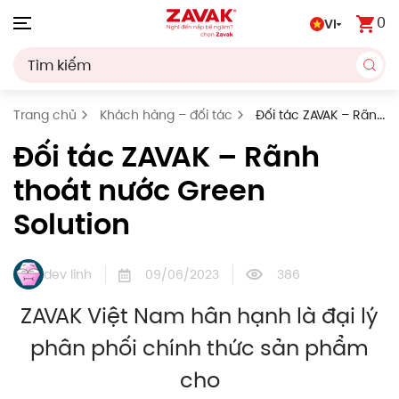
0
VI
Skip to main content
Trang chủ
Khách hàng – đối tác
Đối tác ZAVAK – Rãnh
thoát nước Green Solution
Đối tác ZAVAK – Rãnh
thoát nước Green
Solution
dev linh
09/06/2023
386
ZAVAK Việt Nam hân hạnh là đại lý
phân phối chính thức sản phẩm
cho