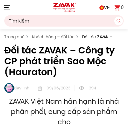
0
VI
Skip to main content
Trang chủ
Khách hàng – đối tác
Đối tác ZAVAK –
Công ty CP phát triển Sao Mộc (Hauraton)
Đối tác ZAVAK – Công ty
CP phát triển Sao Mộc
(Hauraton)
dev linh
09/06/2023
394
ZAVAK Việt Nam hân hạnh là nhà
phân phối, cung cấp sản phẩm
cho