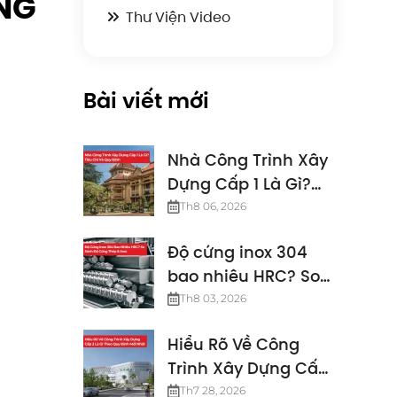
NG
Thư Viện Video
Bài viết mới
Nhà Công Trình Xây
Dựng Cấp 1 Là Gì?
Tiêu Chí Và Quy
Th8 06, 2026
Định
Độ cứng inox 304
bao nhiêu HRC? So
sánh độ cứng thép
Th8 03, 2026
& inox
Hiểu Rõ Về Công
Trình Xây Dựng Cấp
2 Là Gì Theo Quy
Th7 28, 2026