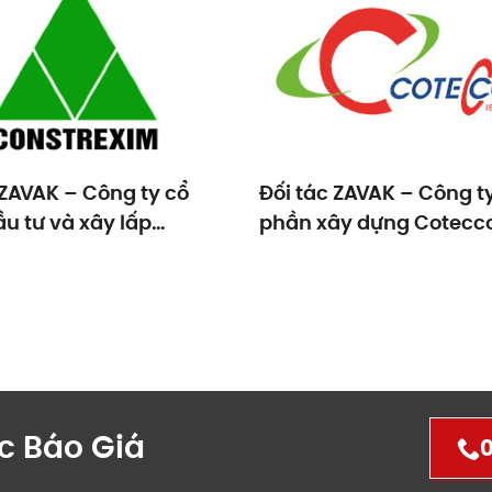
 ZAVAK – Công ty cổ
Đối tác ZAVAK – Công t
u tư và xây lấp
phần xây dựng Cotecc
REXIM
c Báo Giá
0