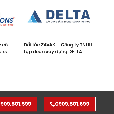
y cổ
Đối tác ZAVAK – Công ty TNHH
Đối t
ons
tập đoàn xây dựng DELTA
phần
DIC
909.801.599
0909.801.699