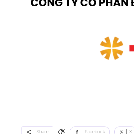
CÔNG TY CỔ PHẦN 
Share
Facebook
X