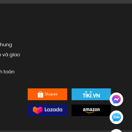
chung
 và giao
h toán