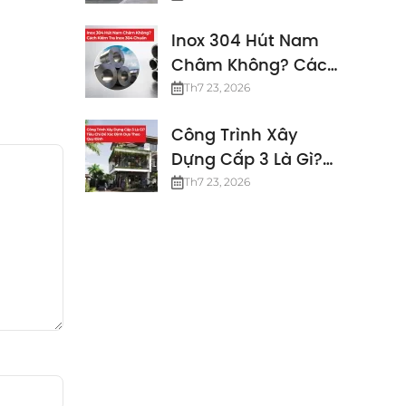
Định Mới Nhất
Inox 304 Hút Nam
Châm Không? Cách
Kiểm Tra Inox 304
Th7 23, 2026
Chuẩn
Công Trình Xây
Dựng Cấp 3 Là Gì?
Các Tiêu Chuẩn
Th7 23, 2026
Công Trình Cấp 3