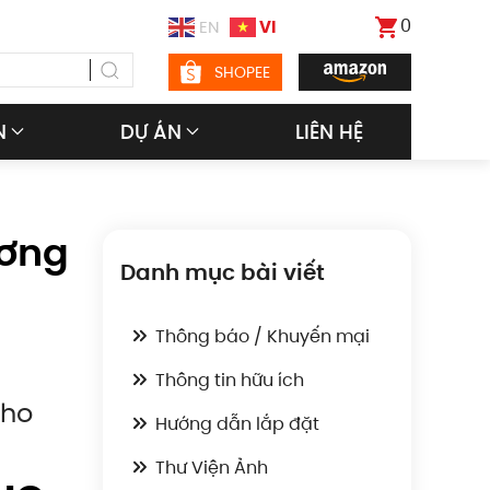
0
VI
EN
SHOPEE
N
DỰ ÁN
LIÊN HỆ
ương
Danh mục bài viết
Thông báo / Khuyến mại
Thông tin hữu ích
cho
Hướng dẫn lắp đặt
Thư Viện Ảnh