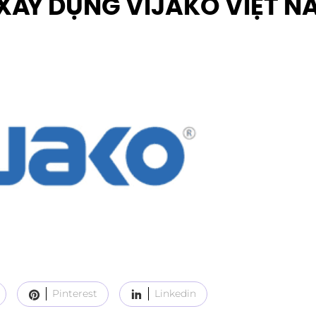
XÂY DỰNG VIJAKO VIỆT N
Pinterest
Linkedin