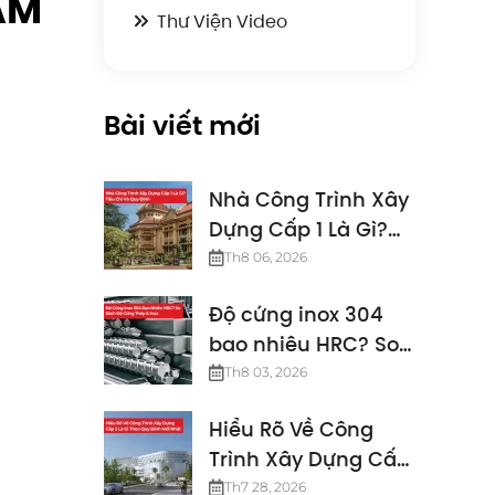
AM
Thư Viện Video
Bài viết mới
Nhà Công Trình Xây
Dựng Cấp 1 Là Gì?
Tiêu Chí Và Quy
Th8 06, 2026
Định
Độ cứng inox 304
bao nhiêu HRC? So
sánh độ cứng thép
Th8 03, 2026
& inox
Hiểu Rõ Về Công
Trình Xây Dựng Cấp
2 Là Gì Theo Quy
Th7 28, 2026