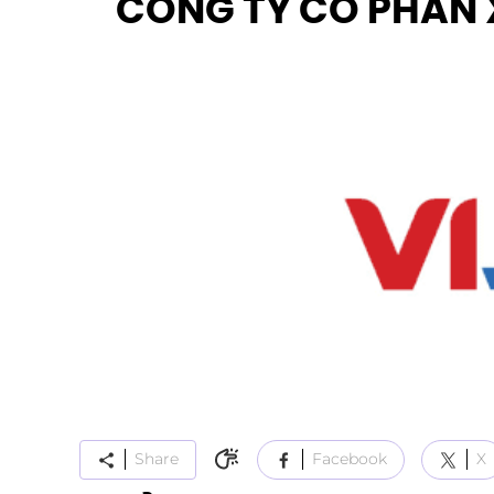
CÔNG TY CỔ PHẦN 
Share
Facebook
X