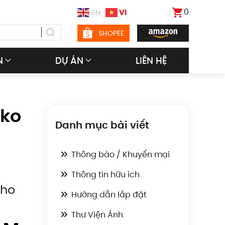
0
VI
EN
SHOPEE
N
DỰ ÁN
LIÊN HỆ
ako
Danh mục bài viết
Thông báo / Khuyến mại
Thông tin hữu ích
cho
Hướng dẫn lắp đặt
Thư Viện Ảnh