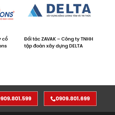
y cổ
Đối tác ZAVAK – Công ty TNHH
Đối t
ons
tập đoàn xây dựng DELTA
phần
DIC
909.801.599
0909.801.699