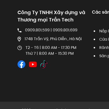
Công Ty TNHH Xây dựng và
Các sả
Thương mại Trần Tech
0909.801.599 | 0909.801.699
Nắp 
174B Trần Vỹ, Phú Diễn , Hà Nội
Cửa 
T2 - T6 | 8:00 AM - 17:30 PM
Rãnh
Thứ 7 | 8:00 AM - 15:30 PM
Sản 