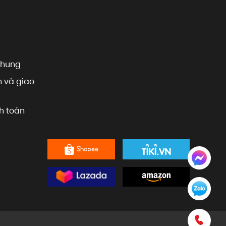
chung
 và giao
h toán
0909.801.599