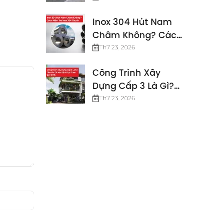
Định Mới Nhất
Inox 304 Hút Nam
Châm Không? Cách
Kiểm Tra Inox 304
Th7 23, 2026
Chuẩn
Công Trình Xây
Dựng Cấp 3 Là Gì?
Các Tiêu Chuẩn
Th7 23, 2026
Công Trình Cấp 3