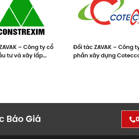
 ZAVAK – Công ty cổ
Đối tác ZAVAK – Công t
u tư và xây lấp
phần xây dựng Cotecc
REXIM
c Báo Giá
0