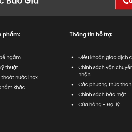
c Báo Giá
0
n phẩm:
Thông tin hỗ trợ:
bể ngầm
Điều khoản giao dịch 
kỹ thuật
Chính sách vận chuyển
nhận
 thoát nước inox
Các phương thức than
phẩm khác
Chính sách bảo mật
Cửa hàng - Đại lý