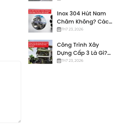
Định Mới Nhất
Inox 304 Hút Nam
Châm Không? Cách
Kiểm Tra Inox 304
Th7 23, 2026
Chuẩn
Công Trình Xây
Dựng Cấp 3 Là Gì?
Các Tiêu Chuẩn
Th7 23, 2026
Công Trình Cấp 3