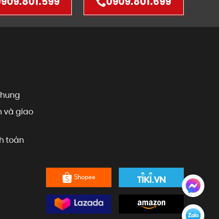
909.801.599
0909.801.699
chung
 và giao
h toán