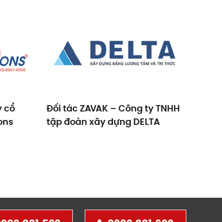
y cổ
Đối tác ZAVAK – Công ty TNHH
Đối t
ons
tập đoàn xây dựng DELTA
phần
DIC