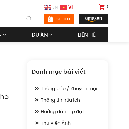
0
VI
EN
SHOPEE
N
DỰ ÁN
LIÊN HỆ
Danh mục bài viết
Thông báo / Khuyến mại
cho
Thông tin hữu ích
Hướng dẫn lắp đặt
Thư Viện Ảnh