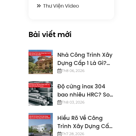
Thư Viện Video
Bài viết mới
Nhà Công Trình Xây
Dựng Cấp 1 Là Gì?
Tiêu Chí Và Quy
Th8 06, 2026
Định
Độ cứng inox 304
bao nhiêu HRC? So
sánh độ cứng thép
Th8 03, 2026
& inox
Hiểu Rõ Về Công
Trình Xây Dựng Cấp
2 Là Gì Theo Quy
Th7 28, 2026