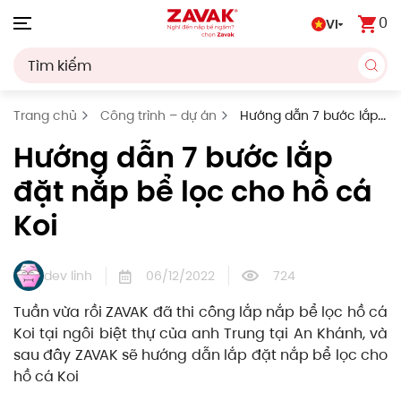
0
VI
Skip to main content
Trang chủ
Công trình – dự án
Hướng dẫn 7 bước lắp
đặt nắp bể lọc cho hồ cá Koi
Hướng dẫn 7 bước lắp
đặt nắp bể lọc cho hồ cá
Koi
dev linh
06/12/2022
724
Tuần vừa rồi ZAVAK đã thi công lắp nắp bể lọc hồ cá
Koi tại ngôi biệt thự của anh Trung tại An Khánh, và
sau đây ZAVAK sẽ hướng dẫn lắp đặt nắp bể lọc cho
hồ cá Koi