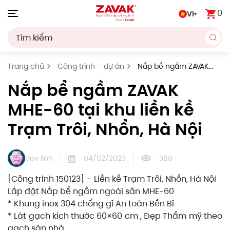
0
VI
Skip to main content
Trang chủ
Công trình – dự án
Nắp bể ngầm ZAVAK
MHE-60 tại khu liền kề Trạm Trôi, Nhổn, Hà Nội
Nắp bể ngầm ZAVAK
MHE-60 tại khu liền kề
Trạm Trôi, Nhổn, Hà Nội
dev linh
04/02/2023
388
[Công trình 150123] – Liền kề Trạm Trôi, Nhổn, Hà Nội
Lắp đặt Nắp bể ngầm ngoài sân MHE-60
* Khung inox 304 chống gỉ An toàn Bền Bỉ
* Lát gạch kích thước 60×60 cm , Đẹp Thẩm mỹ theo
gạch sàn nhà