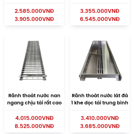
2.585.000
VNĐ
3.355.000
VNĐ
3.905.000
VNĐ
6.545.000
VNĐ
Rãnh thoát nước nan
Rãnh thoát nước lát đá
ngang chịu tải rất cao
1 khe dọc tải trung bình
4.015.000
VNĐ
3.410.000
VNĐ
8.525.000
VNĐ
3.685.000
VNĐ