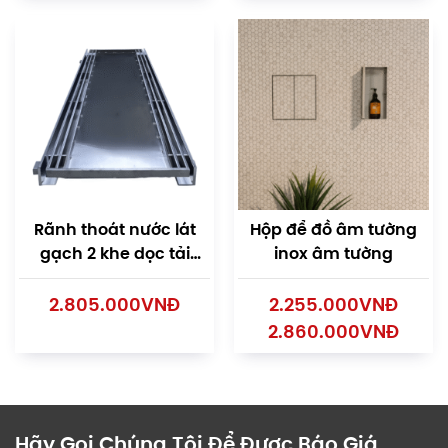
Rãnh thoát nước lát
Hộp để đồ âm tường
gạch 2 khe dọc tải
inox âm tường
trung bình
2.805.000
VNĐ
2.255.000
VNĐ
2.860.000
VNĐ
Hãy Gọi Chúng Tôi Để Được Báo Giá