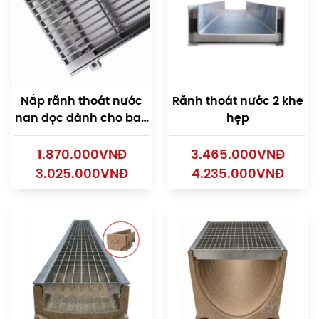
Nắp rãnh thoát nước
Rãnh thoát nước 2 khe
nan dọc dành cho ban
hẹp
công
1.870.000
VNĐ
3.465.000
VNĐ
3.025.000
VNĐ
4.235.000
VNĐ