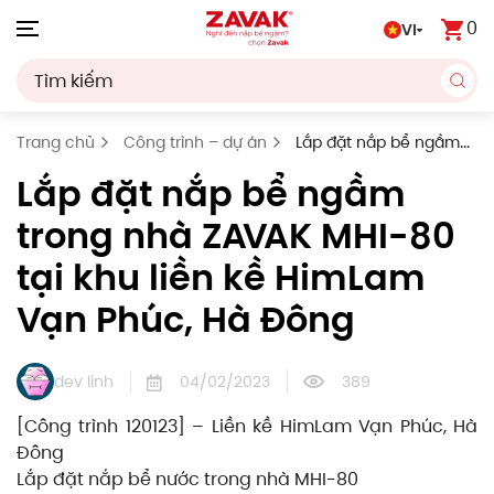
0
VI
Skip to main content
Trang chủ
Công trình – dự án
Lắp đặt nắp bể ngầm
trong nhà ZAVAK MHI-80 tại khu liền kề HimLam Vạn Phúc,
Lắp đặt nắp bể ngầm
Hà Đông
trong nhà ZAVAK MHI-80
tại khu liền kề HimLam
Vạn Phúc, Hà Đông
dev linh
04/02/2023
389
[Công trình 120123] – Liền kề HimLam Vạn Phúc, Hà
Đông
Lắp đặt nắp bể nước trong nhà MHI-80