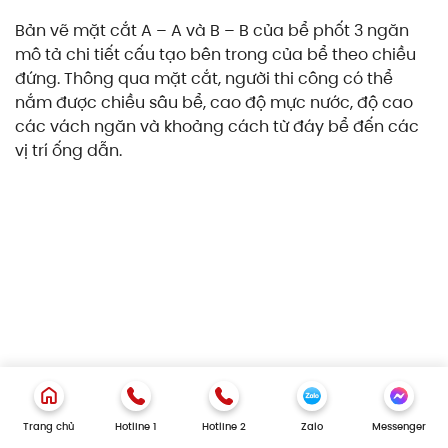
Bản vẽ mặt cắt A – A và B – B của bể phốt 3 ngăn
mô tả chi tiết cấu tạo bên trong của bể theo chiều
đứng. Thông qua mặt cắt, người thi công có thể
nắm được chiều sâu bể, cao độ mực nước, độ cao
các vách ngăn và khoảng cách từ đáy bể đến các
vị trí ống dẫn.
Mặt cắt A – A bể tự hoại 3 ngăn
Trang chủ
Hotline 1
Hotline 2
Zalo
Messenger