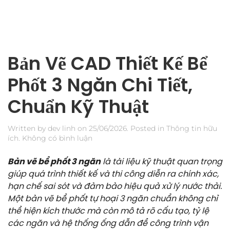
Bản Vẽ CAD Thiết Kế Bể
Phốt 3 Ngăn Chi Tiết,
Chuẩn Kỹ Thuật
Written by
dev linh
on
25/06/2026
. Posted in
Thông tin hữu
ở
ích
.
Không có bình luận
Bản
Vẽ
Bản vẽ bể phốt 3 ngăn
là tài liệu kỹ thuật quan trọng
CAD
giúp quá trình thiết kế và thi công diễn ra chính xác,
Thiết
hạn chế sai sót và đảm bảo hiệu quả xử lý nước thải.
Kế
Bể
Một bản vẽ bể phốt tự hoại 3 ngăn chuẩn không chỉ
Phốt
thể hiện kích thước mà còn mô tả rõ cấu tạo, tỷ lệ
3
các ngăn và hệ thống ống dẫn để công trình vận
Ngăn