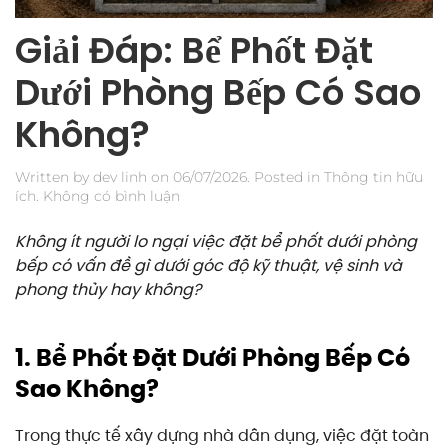
Giải Đáp: Bể Phốt Đặt
Dưới Phòng Bếp Có Sao
Không?
Written by
dev linh
on
06/07/2026
. Posted in
Thông tin hữu
ở
ích
.
Không có bình luận
Giải
Đáp:
Không ít người lo ngại việc đặt bể phốt dưới phòng
Bể
bếp có vấn đề gì dưới góc độ kỹ thuật, vệ sinh và
Phốt
phong thủy hay không?
Đặt
Dưới
Phòng
Bếp
1. Bể Phốt Đặt Dưới Phòng Bếp Có
Có
Sao Không?
Sao
Không?
Trong thực tế xây dựng nhà dân dụng, việc đặt toàn