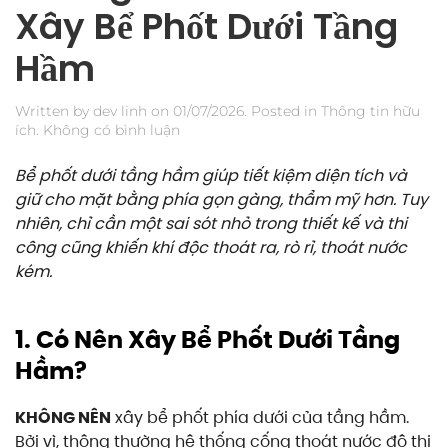
Xây Bể Phốt Dưới Tầng
Hầm
Written by
dev linh
on
01/07/2026
. Posted in
Thông tin hữu
ở
ích
.
Không có bình luận
Những
Điều
Bể phốt dưới tầng hầm giúp tiết kiệm diện tích và
Cần
giữ cho mặt bằng phía gọn gàng, thẩm mỹ hơn. Tuy
Biết
nhiên, chỉ cần một sai sót nhỏ trong thiết kế và thi
Khi
Xây
công cũng khiến khí độc thoát ra, rò rỉ, thoát nước
Bể
kém.
Phốt
Dưới
Tầng
1. Có Nên Xây Bể Phốt Dưới Tầng
Hầm
Hầm?
KHÔNG NÊN
xây bể phốt phía dưới của tầng hầm.
Bởi vì, thông thường hệ thống cống thoát nước đô thị