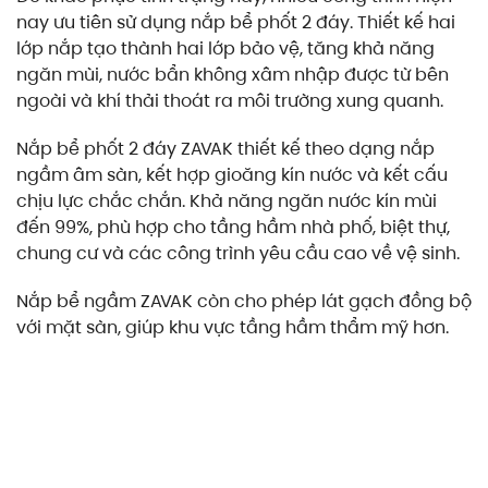
nay ưu tiên sử dụng nắp bể phốt 2 đáy. Thiết kế hai
lớp nắp tạo thành hai lớp bảo vệ, tăng khả năng
ngăn mùi, nước bẩn không xâm nhập được từ bên
ngoài và khí thải thoát ra môi trường xung quanh.
Nắp bể phốt 2 đáy ZAVAK thiết kế theo dạng nắp
ngầm âm sàn, kết hợp gioăng kín nước và kết cấu
chịu lực chắc chắn. Khả năng ngăn nước kín mùi
đến 99%, phù hợp cho tầng hầm nhà phố, biệt thự,
chung cư và các công trình yêu cầu cao về vệ sinh.
Nắp bể ngầm ZAVAK còn cho phép lát gạch đồng bộ
với mặt sàn, giúp khu vực tầng hầm thẩm mỹ hơn.